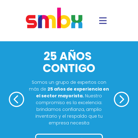
25 AÑOS
CONTIGO
Somos un grupo de expertos con
más de
25 años de experiencia en
el sector mayorista.
Nuestro
compromiso es la excelencia:
brindamos confianza, amplio
inventario y el respaldo que tu
empresa necesita