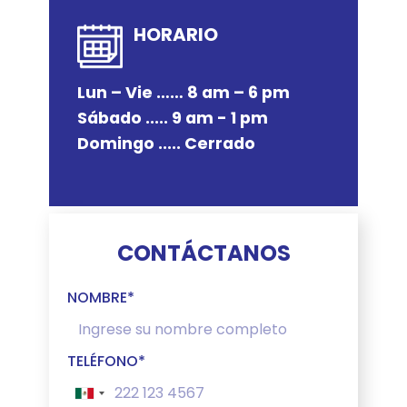
HORARIO
Lun – Vie …… 8 am – 6 pm
Sábado ..... 9 am - 1 pm
Domingo ..... Cerrado
CONTÁCTANOS
NOMBRE*
TELÉFONO*